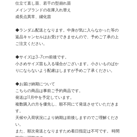
仕立て直し苗、若干の型崩れ苗
メインブランドの在庫入れ替え
成長点異常、綴化苗
◆ランダム配送となります。中身が気に入らなかった等の
返品キャンセルはお受けできませんので、予めご了承の上
ご注文ください。
◆サイズは3-7cm前後です。
小さめサイズ苗も入る場合がございます。小さいものばか
りにならないよう配慮はしますが予めご了承ください。
◆お届け納期について
こちらの商品は事前ご予約商品です。
発送は11月中を予定しています。
複数購入の方を優先し、順不同にて発送させていただきま
す。
天候や入荷状況により納期は前後しますのでご理解くださ
い。
また、順次発送となりますため着日指定は不可です。 時間