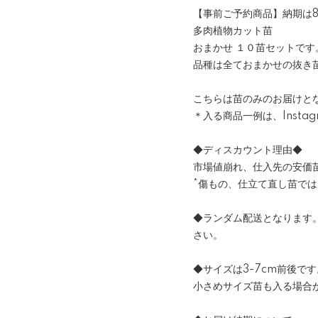
【事前ご予約商品】納期は8
多肉植物カット苗
おまかせ １０苗セットです
品種は全ておまかせの抜き
こちらは苗のみのお届けと
＊入る商品一例は、Insta
◆ディスカウント理由◆
市場値崩れ、仕入先の安価
*傷もの、仕立て直し苗で
◆ランダム配送となります
さい。
◆サイズは3-7cm前後です
小さめサイズ苗も入る場合