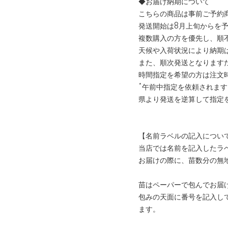
◆お届け納期について
こちらの商品は事前ご予約
発送開始は8月上旬からを
複数購入の方を優先し、順
天候や入荷状況により納期
また、順次発送となります
時間指定を希望の方は注文
*午前中指定を依頼されま
県より発送を逆算して指定
【名前ラベルの記入につい
当店では名前を記入したラベ
お届けの際に、苗数分の無
苗はペーパーで包んでお届
包みの天面に番号を記入し
ます。