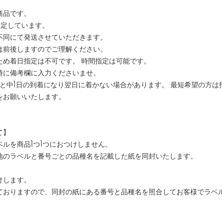
商品です。
予定しています。
不同にて発送させていただきます。
は前後しますのでご理解ください。
ため着日指定は不可です。 時間指定は可能です。
時に備考欄に入力くださいませ。
すと中1日の到着になり翌日に着かない場合があります。 最短希望の方は
をお願いいたします。
て】
ルを商品1つ1つにおつけしません。
地のラベルと番号ごとの品種名を記載した紙を同封いたします。
けします。
ておりますので、同封の紙にある番号と品種名を照合してお客様でラベ